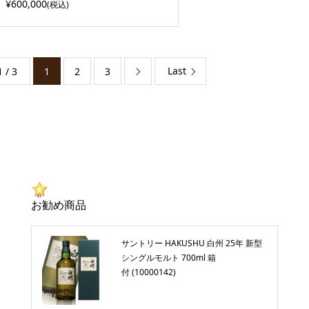
¥600,000
(税込)
Last
1 / 3
1
2
3

お勧め商品
サントリー HAKUSHU 白州 25年 新型
シングルモルト 700ml 箱
付 (10000142)