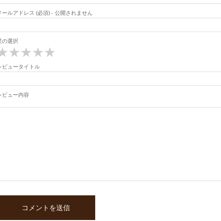
メールアドレス (必須) - 公開されません
星の選択
★
★
★
★
★
レビュータイトル
レビュー内容